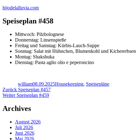
Zum
hijodelalluvia.com
Inhalt
springen
Speiseplan #458
Mittwoch: Pilzbolognese
Donnerstag: Linsenspieße
Freitag und Samstag: Kürbis-Lauch-Suppe
Sonntag: Salat mit Hühnchen, Blumenkohl und Kichererbsen
Montag: Shakshuka
Dienstag: Pasta aglio olio e peperoncino
Autor
Veröffentlicht
Kategorien
am
william
08.09.2025
Housekeeping
,
Speisepläne
Beitragsnavigation
Vorheriger
Zurück
Speiseplan #457
Nächster
Beitrag:
Weiter
Speiseplan #459
Beitrag:
Archives
August 2026
Juli 2026
Juni 2026
Mai 2026