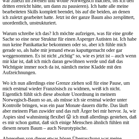
war zuletzt im zweiten und wollte Norwegisch machen, bis ich den
dritten erreicht hätte, um dann zu pausieren). Ich hatte alle meine
bearbeiteten Skills komplett beendet, bis auf die beiden, an denen
ich zuletzt gearbeitet hatte. Jetzt ist der ganze Baum also zersplittert,
unordentlich, unstrukturiert.
Warum schreibe ich das? Ich möchte aufzeigen, was für eine große
Sache so eine neue Struktur für einen Asperger Autisten ist. Ich habe
nun keine Panikattacke bekommen oder so, aber ich fühle mich
gerade so, als habe mir jemand etwas kaputtgemacht oder gar
weggenommen. Es ist nicht „richtig“ so, wie es jetzt ist – auch wenn
mir klar ist, daß ich mich daran gewöhnen werde und daß das
Wichtigste immer noch da ist, nämlich meine Kladde mit den
Aufzeichnungen.
Wo ich nun allerdings eine Grenze ziehen soll für eine Pause, um
mich erstmal wieder Französisch zu widmen, weiß ich nicht.
Eigentlich fühlt sich diese absolute Unordnung in meinem
Norwegisch-Baum so an, als müsse ich sie erstmal wieder unter
Kontrolle bringen, was ein paar Monate dauern dürfte. Das läuft
aber meinem Plan zuwider und das ruft Ärger bei mir hervor. Ja, wir
Aspies sind wahnsinnig flexibel 😛 ich muß allerdings gestehen, daß
es mir schon guttut, daß sich einige Menschen ähnlich fühlen mit
diesem neuen Baum – auch Neurotypische.
Abgesehen von dieser etwas bösen Überraschung war meine