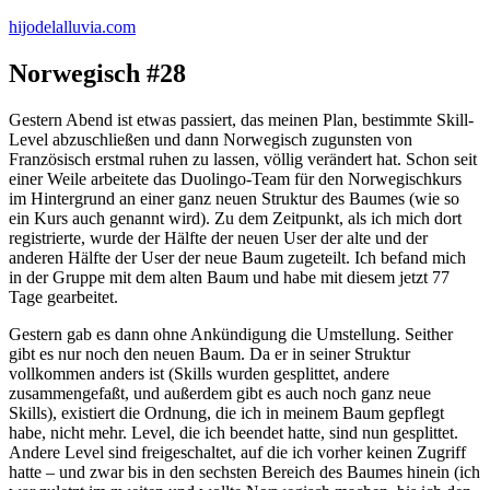
Zum
hijodelalluvia.com
Inhalt
springen
Norwegisch #28
Gestern Abend ist etwas passiert, das meinen Plan, bestimmte Skill-
Level abzuschließen und dann Norwegisch zugunsten von
Französisch erstmal ruhen zu lassen, völlig verändert hat. Schon seit
einer Weile arbeitete das Duolingo-Team für den Norwegischkurs
im Hintergrund an einer ganz neuen Struktur des Baumes (wie so
ein Kurs auch genannt wird). Zu dem Zeitpunkt, als ich mich dort
registrierte, wurde der Hälfte der neuen User der alte und der
anderen Hälfte der User der neue Baum zugeteilt. Ich befand mich
in der Gruppe mit dem alten Baum und habe mit diesem jetzt 77
Tage gearbeitet.
Gestern gab es dann ohne Ankündigung die Umstellung. Seither
gibt es nur noch den neuen Baum. Da er in seiner Struktur
vollkommen anders ist (Skills wurden gesplittet, andere
zusammengefaßt, und außerdem gibt es auch noch ganz neue
Skills), existiert die Ordnung, die ich in meinem Baum gepflegt
habe, nicht mehr. Level, die ich beendet hatte, sind nun gesplittet.
Andere Level sind freigeschaltet, auf die ich vorher keinen Zugriff
hatte – und zwar bis in den sechsten Bereich des Baumes hinein (ich